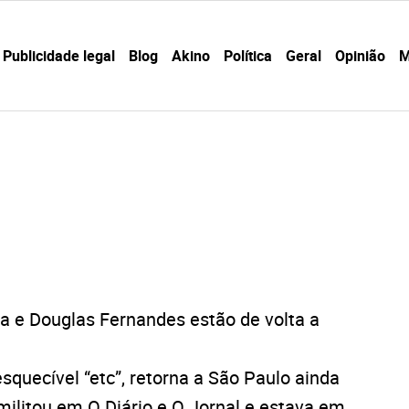
Publicidade legal
Blog
Akino
Política
Geral
Opinião
M
sa e Douglas Fernandes estão de volta a
esquecível “etc”, retorna a São Paulo ainda
litou em O Diário e O Jornal e estava em