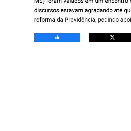
MS) foram vaiados em um encontro na
discursos estavam agradando até qu
reforma da Previdência, pedindo apoi