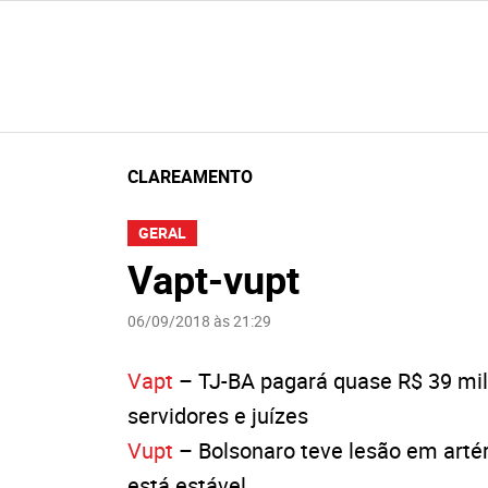
CLAREAMENTO
GERAL
Vapt-vupt
06/09/2018 às 21:29
Vapt
– TJ-BA pagará quase R$ 39 mil 
servidores e juízes
Vupt
– Bolsonaro teve lesão em artér
está estável