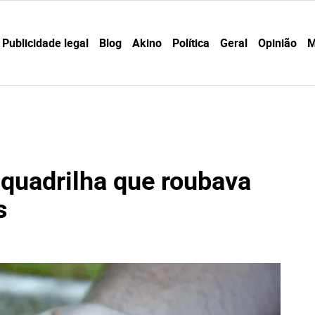
Publicidade legal
Blog
Akino
Política
Geral
Opinião
M
quadrilha que roubava
s