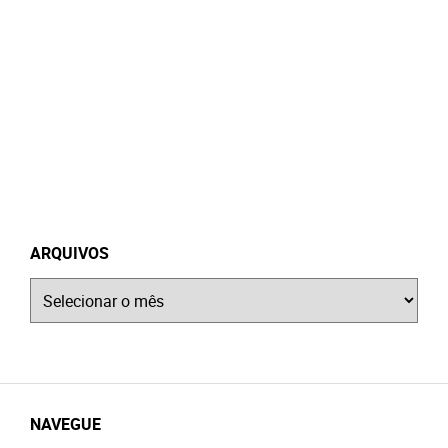
ARQUIVOS
Arquivos
NAVEGUE