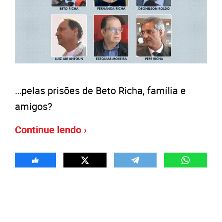
…pelas prisões de Beto Richa, família e
amigos?
Continue lendo ›