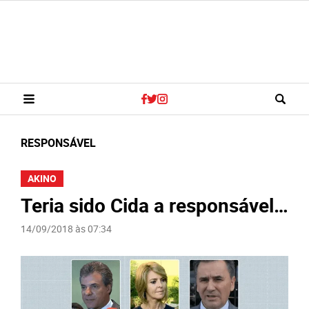
RESPONSÁVEL
AKINO
Teria sido Cida a responsável…
14/09/2018 às 07:34