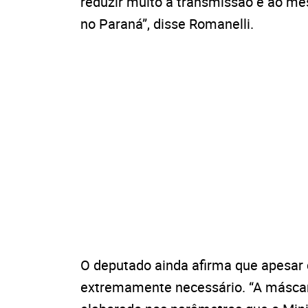
reduzir muito a transmissão e ao m
no Paraná”, disse Romanelli.
O deputado ainda afirma que apesar 
extremamente necessário. “A máscara