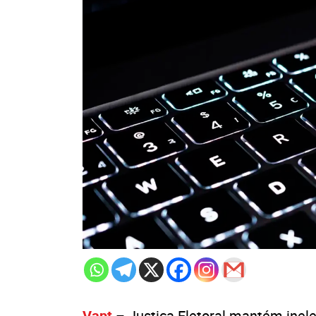
Vapt
– Justiça Eletoral mantém inele