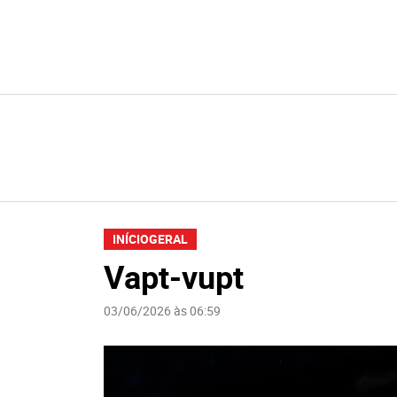
INÍCIO
GERAL
Vapt-vupt
03/06/2026 às 06:59